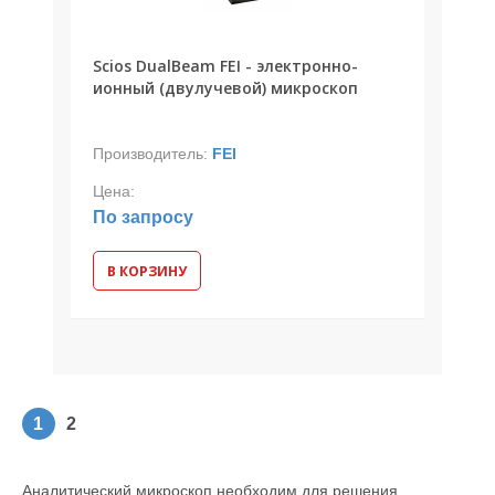
Scios DualBeam FEI - электронно-
ионный (двулучевой) микроскоп
Производитель:
FEI
Цена:
По запросу
В КОРЗИНУ
1
2
Аналитический микроскоп необходим для решения