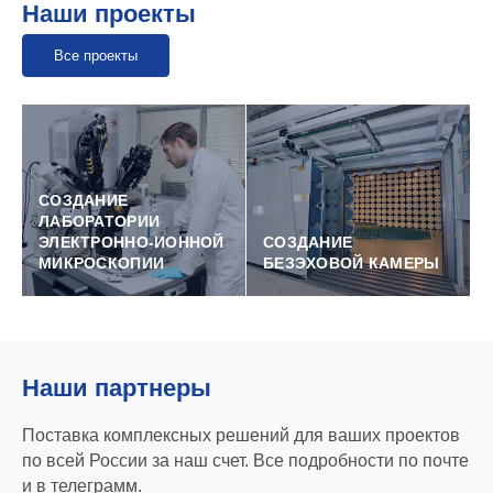
Наши проекты
Все проекты
При активном участии
С целью проведения
компании Серния на
исследовательских и
физическом
коммерческих
СОЗДАНИЕ
факультете МГУ была
испытаний в Центре
ЛАБОРАТОРИИ
создана
испытаний
ЭЛЕКТРОННО‑ИОННОЙ
СОЗДАНИЕ
МИКРОСКОПИИ
БЕЗЭХОВОЙ КАМЕРЫ
универсальная
АУ «Технопарк-
лаборатория
Мордовия»
электронно-ионной
(г. Саранск) построена
микроскопии для
безэховая
исследования
экранированная 10-
различного рода
метровая камера с 4‑х
Наши партнеры
материалов и
метровой тестовой
биологических
зоной производства
Поставка комплексных решений для ваших проектов
образцов
ETS-Lindgren
по всей России за наш счет. Все подробности по почте
и в телеграмм.