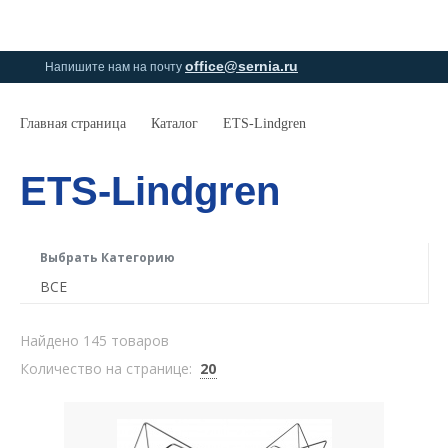
0
0
office@sernia.ru
Напишите нам на почту
Главная страница
Каталог
ETS-Lindgren
ETS-Lindgren
Выбрать Категорию
ВСЕ
Найдено 145 товаров
Количество на странице:
20