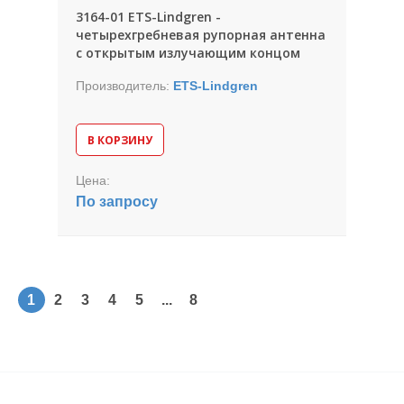
3164-01 ETS-Lindgren -
четырехгребневая рупорная антенна
с открытым излучающим концом
Производитель:
ETS-Lindgren
В КОРЗИНУ
Цена:
По запросу
1
2
3
4
5
...
8