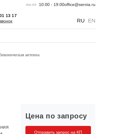
пн-пт
10:00 - 19:00
office@sernia.ru
301 13 17
0
0
RU
EN
звонок
 биконическая антенна
Цена по запросу
ания
Отправить запрос на КП
м