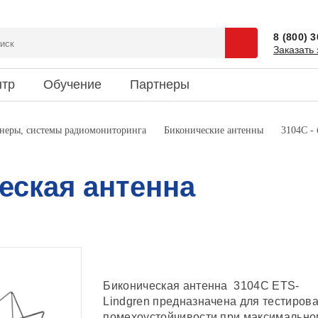
8 (800) 
Заказать 
нтр
Обучение
Партнеры
сии
 и спецпредложения
ентация
Доставка
Наука и юмор
неры, системы радиомониторинга
Биконические антенны
3104С -
зиты
ки новостей
риятия
Информация об оплате
Это интересно
кты
еская антенна
Биконическая антенна 3104C ETS-
Lindgren предназначена для тестиров
помехоустойчивости при максимально