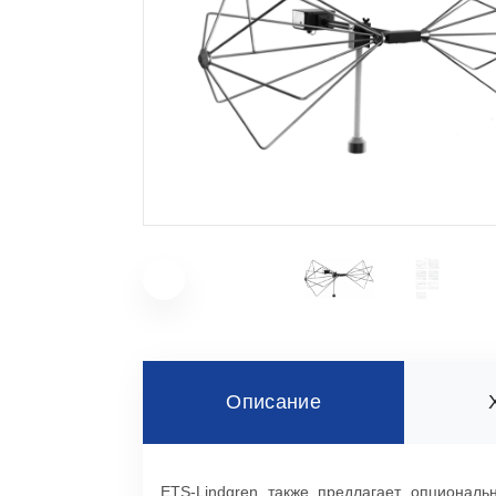
Описание
ETS-Lindgren также предлагает опционал