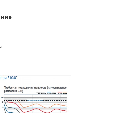
ание
вы