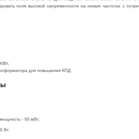
ировать поля высокой напряженности на низких частотах с пот
0Вт;
нсформатора для повышения КПД.
ры
ощность - 50 мВт;
0 Вт;