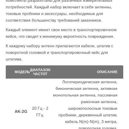
Комплекты разработаны для различных измерительных
потребностей. Каждый набор включает в себя антенны,
токовые пробники и аксессуары, необходимые для
соответствия большинству требований заказчиков.
Каждый элемент имеет свое место в транспортировочном
кейсе, что сводит к минимуму вероятность повреждения.
К каждому набору антенн прилагаются кабели, штатив с
поворотной головкой и транспортировочный кейс для
штатива.
ДИАПАЗОН
МОДЕЛЬ
ОПИСАНИЕ
ЧАСТОТ
Логопериодическая антенна,
биконическая антенна, активная
монопольная антенна, пассивная
рамочная антенна,
20 Гц - 2
широкополосные токовые
AK-2G
ГГц
пробники, деревянный штатив,
кабель N(m)-N(m), 3 метра,
поворотная головка,