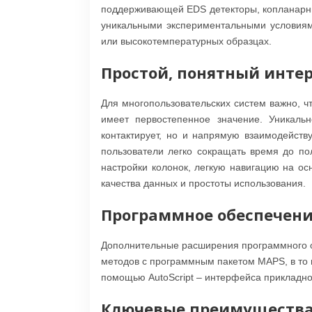
поддерживающей EDS детекторы, копланарны
уникальными экспериментальными условиями
или высокотемпературных образцах.
Простой, понятный инте
Для многопользовательских систем важно, 
имеет первостепенное значение. Уникальн
контактирует, но и напрямую взаимодейств
пользователи легко сокращать время до по
настройки колонок, легкую навигацию на о
качества данных и простоты использования.
Программное обеспечение
Дополнительные расширения программного о
методов с программным пакетом MAPS, в то 
помощью AutoScript – интерфейса прикладно
Ключевые преимущества 