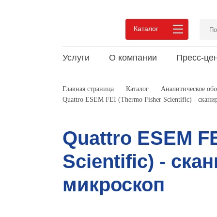
Каталог
Услуги
О компании
Пресс-це
Преимущества сотрудничества
Новости
Статьи и обзоры
Вакан
Акции
Докум
Главная страница
Каталог
Аналитическое обо
Quattro ESEM FEI (Thermo Fisher Scientific) - ск
Pеализованные проекты
Мероприятия
Видео
Pекви
Выпус
Мероп
Отзывы
Конта
Quattro ESEM FE
Scientific) - с
микроскоп