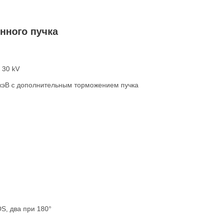
нного пучка
 30 kV
0 кэВ с дополнительным торможением пучка
S, два при 180°