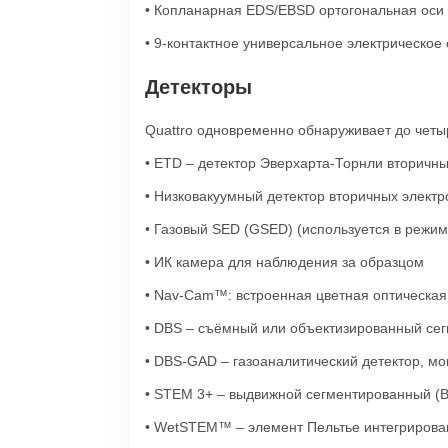
• Копланарная EDS/EBSD ортогональная оси 
• 9-контактное универсальное электрическое
Детекторы
Quattro одновременно обнаруживает до четы
• ETD – детектор Эверхарта-Торнли вторичны
• Низковакуумный детектор вторичных электр
• Газовый SED (GSED) (используется в режи
• ИК камера для наблюдения за образцом
• Nav-Cam™: встроенная цветная оптическая
• DBS – съёмный или объектизированный се
• DBS-GAD – газоаналитический детектор, м
• STEM 3+ – выдвижной сегментированный (B
• WetSTEM™ – элемент Пельтье интегрирова