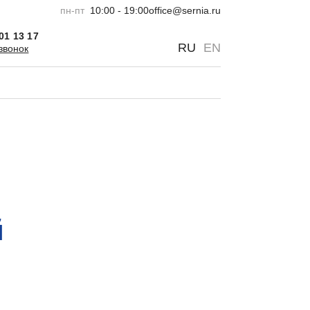
пн-пт
10:00 - 19:00
office@sernia.ru
301 13 17
0
0
RU
EN
звонок
й