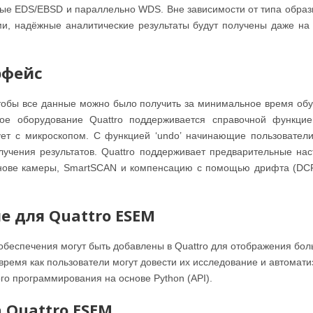
е EDS/EBSD и параллельно WDS. Вне зависимости от типа образца
, надёжные аналитические результаты будут получены даже на 
рфейс
чтобы все данные можно было получить за минимальное время обу
ое оборудование Quattro поддерживается справочной функцией
ует с микроскопом. С функцией ‘undo’ начинающие пользователи
лучения результатов. Quattro поддерживает предварительные на
снове камеры, SmartSCAN и компенсацию с помощью дрифта (DCF
 для Quattro ESEM
беспечения могут быть добавлены в Quattro для отображения бол
время как пользователи могут довести их исследование и автомат
го программирования на основе Python (API).
Quattro ESEM