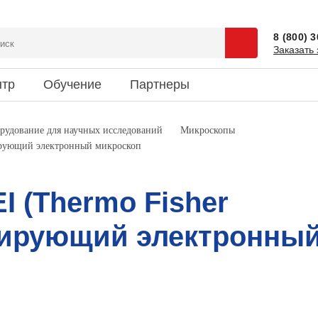
8 (800) 
Заказать 
нтр
Обучение
Партнеры
сии
 и спецпредложения
ентация
Доставка
Наука и юмор
рудование для научных исследований
Микроскопы
анирующий электронный микроскоп
зиты
ки новостей
риятия
Информация об оплате
Это интересно
кты
I (Thermo Fisher
канирующий электронны