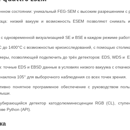
енном состоянии: уникальный FEG-SEM с высоким разрешением с 
зца: низкий вакуум и возможность ESEM позволяют снимать 
 с одновременной визуализацией SE и BSE в каждом режиме работ
C до 1400°C с возможностью криоисследований, с помощью столика
меры, позволяющей подключить до трёх детекторов: EDS, WDS и 
 точные EDS и EBSD данные в условиях низкого вакуума с откачкой
наклона 105° для выборочного наблюдения со всех точек зрения.
итивно понятное программное обеспечение с руководством пол
мыши.
убирающийся детектор катодолюминесценции RGB (CL), ступен
ве Python (API).
ка