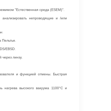
режимом "Естественная среда (ESEM)".
и анализировать непроводящие и /или
ы.
 Пельтье.
EDS/EBSD.
 через линзу.
ьзователя и функцией отмены. Быстрая
ь нагрева высокого вакуума 1100°C и