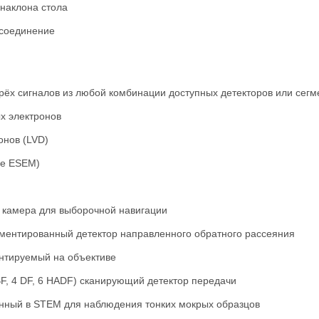
наклона стола
 соединение
рёх сигналов из любой комбинации доступных детекторов или сегме
х электронов
онов (LVD)
ме ESEM)
 камера для выборочной навигации
гментированный детектор направленного обратного рассеяния
онтируемый на объективе
F, 4 DF, 6 HADF) сканирующий детектор передачи
нный в STEM для наблюдения тонких мокрых образцов