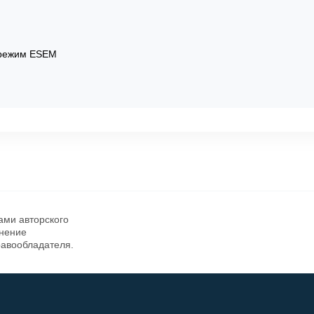
(режим ESEM
ами авторского
анение
равообладателя.