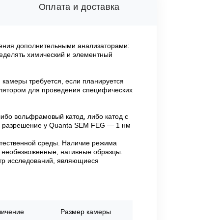
Оплата и доставка
щения дополнительными анализаторами:
еделять химический и элементный
 камеры требуется, если планируется
улятором для проведения специфических
ибо вольфрамовый катод, либо катод с
ax разрешение у Quanta SEM FEG — 1 нм
стественной среды. Наличие режима
ь необезвоженные, нативные образцы.
тр исследований, являющиеся
личение
Размер камеры