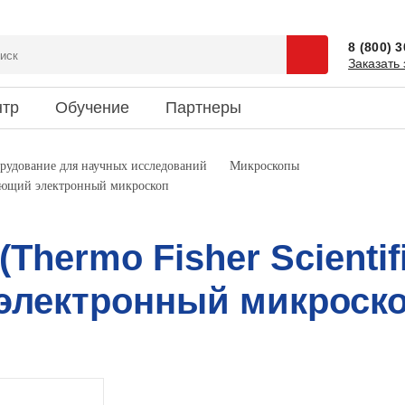
8 (800) 
Заказать 
нтр
Обучение
Партнеры
сии
 и спецпредложения
ентация
Доставка
Наука и юмор
рудование для научных исследований
Микроскопы
ирующий электронный микроскоп
зиты
ки новостей
риятия
Информация об оплате
Это интересно
кты
Thermo Fisher Scientif
электронный микроск