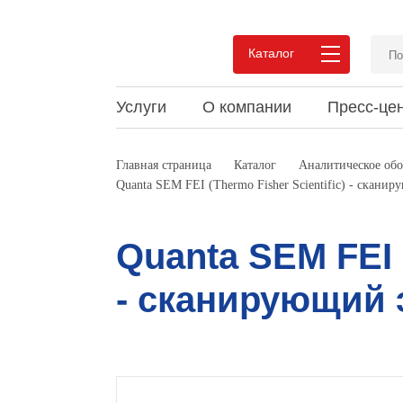
Каталог
Услуги
О компании
Пресс-це
Преимущества сотрудничества
Новости
Статьи и обзоры
Вакан
Акции
Докум
Главная страница
Каталог
Аналитическое обо
Quanta SEM FEI (Thermo Fisher Scientific) - скан
Pеализованные проекты
Мероприятия
Видео
Pекви
Выпус
Мероп
Отзывы
Конта
Quanta SEM FEI (
- сканирующий 