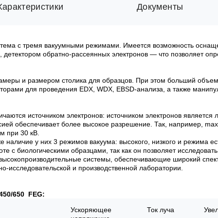
Характеристики
Документы
стема с тремя вакуумными режимами. Имеется возможность осна
 детектором обратно-рассеянных электронов — что позволяет опр
меры и размером столика для образцов. При этом больший объем
кторами для проведения EDX, WDX, EBSD-анализа, а также манип
аются источником электронов: источником электронов является л
сией обеспечивает более высокое разрешение. Так, например, m
м при 30 кВ.
е наличие у них 3 режимов вакуума: высокого, низкого и режима е
те с биологическими образцами, так как он позволяет исследоват
высокопроизводительные системы, обеспечивающие широкий спек
о-исследовательской и производственной лаборатории.
/450/650 FEG:
Ускоряющее
Ток луча
Уве