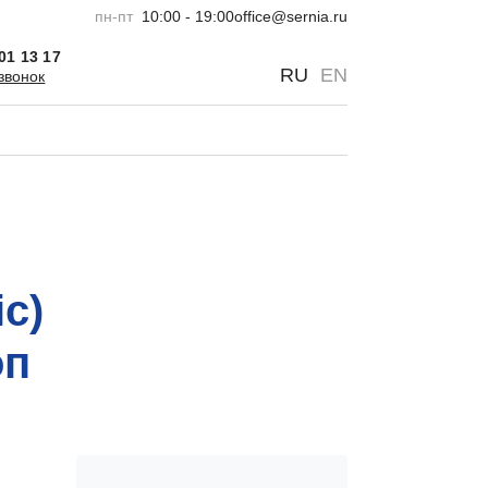
пн-пт
10:00 - 19:00
office@sernia.ru
301 13 17
0
0
RU
EN
звонок
ic)
оп