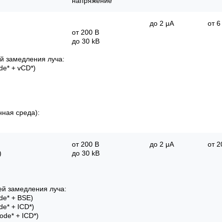
напряжение
до 2 μA
от 6
от 200 В
до 30 kВ
й замедления луча:
de* + vCD*)
ная среда):
от 200 В
до 2 μA
от 2
)
до 30 kВ
ей замедления луча:
ode* + BSE)
de* + ICD*)
ode* + ICD*)