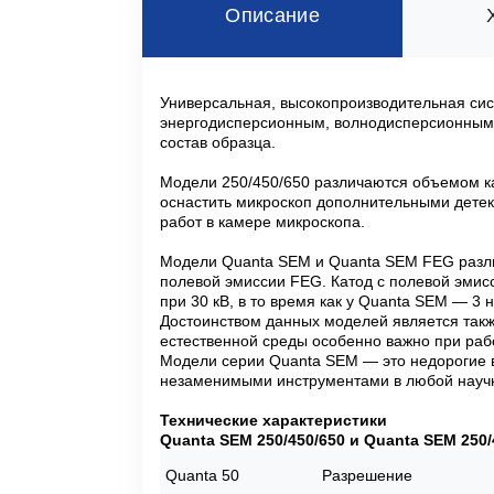
Описание
Универсальная, высокопроизводительная си
энергодисперсионным, волнодисперсионным,
состав образца.
Модели 250/450/650 различаются объемом ка
оснастить микроскоп дополнительными дете
работ в камере микроскопа.
Модели Quanta SEM и Quanta SEM FEG различ
полевой эмиссии FEG. Катод с полевой эмис
при 30 кВ, в то время как y Quanta SEM — 3 н
Достоинством данных моделей является такж
естественной среды особенно важно при рабо
Модели серии Quanta SEM — это недорогие 
незаменимыми инструментами в любой научн
Технические характеристики
Quanta SEM 250/450/650 и Quanta SEM 250
Quanta 50
Разрешение