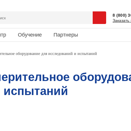
8 (800) 
Заказать 
нтр
Обучение
Партнеры
сии
 и спецпредложения
ентация
Доставка
Наука и юмор
тельное оборудование для исследований и испытаний
зиты
ки новостей
риятия
Информация об оплате
Это интересно
кты
мерительное оборудов
и испытаний