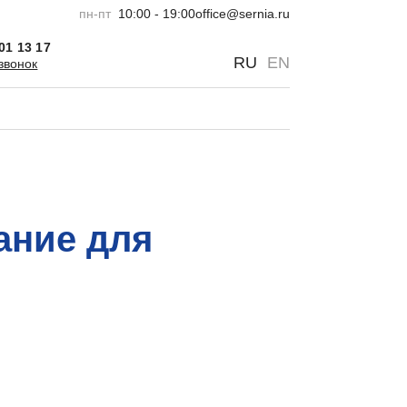
пн-пт
10:00 - 19:00
office@sernia.ru
301 13 17
0
0
RU
EN
звонок
ание для