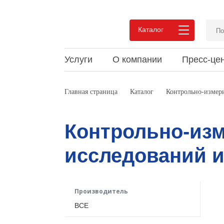
Каталог
Услуги
О компании
Пресс-це
Преимущества сотрудничества
Новости
Статьи и обзоры
Вакан
Акции
Докум
Главная страница
Каталог
Контрольно-измери
Pеализованные проекты
Мероприятия
Видео
Pекви
Выпус
Мероп
Отзывы
Конта
Контрольно-из
исследований 
Производитель
ВСЕ