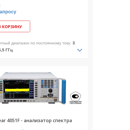
:
запросу
В КОРЗИНУ
отный диапазон по постоянному току:
3
6,5 ГГц
отный диапазон по переменному току:
Гц-26,5 ГГц
.полоса анализа:
10 МГц
изатор спектра 4051E предназначен
измерения телекоммуникационных и
очастотных сигналов и позволяет
изировать сигналы в диапазоне частот
Гц до 26,5 ГГц и в полосе захвата до 10
(с опцией 4051-H38D до 1 ГГц).
ar 4051F - анализатор спектра