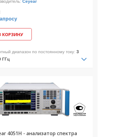
зводитель:
Ceyear
:
запросу
В КОРЗИНУ
отный диапазон по постоянному току:
3
0 ГГц
отный диапазон по переменному току:
Гц-40 ГГц
.полоса анализа:
10 МГц
изатор спектра 4051F предназначен
измерения телекоммуникационных и
очастотных сигналов и позволяет
изировать сигналы в диапазоне частот
Гц до 40 ГГц и в полосе захвата до 10
(с опцией 4051-H38D до 1 ГГц).
ear 4051H - анализатор спектра