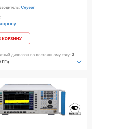
зводитель:
Ceyear
:
запросу
В КОРЗИНУ
отный диапазон по постоянному току:
3
0 ГГц
отный диапазон по переменному току:
Гц-50 ГГц
.полоса анализа:
10 МГц
изатор спектра 4051H предназначен
измерения телекоммуникационных и
очастотных сигналов и позволяет
изировать сигналы в диапазоне частот
Гц до 50 ГГц и в полосе захвата до 10
(с опцией 4051-H38D до 1 ГГц).