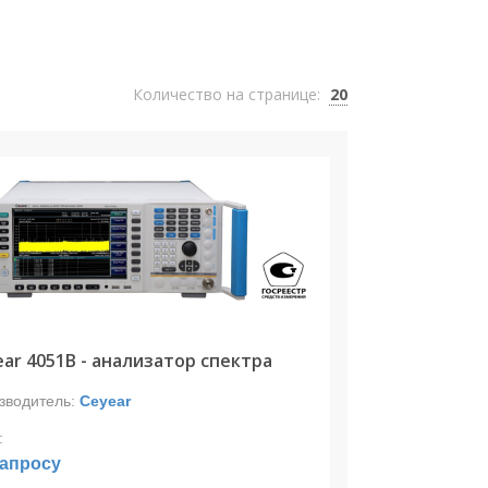
Количество на странице:
20
ar 4051B - анализатор спектра
зводитель:
Ceyear
:
запросу