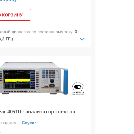
В КОРЗИНУ
отный диапазон по постоянному току:
3
3,2 ГГц
отный диапазон по переменному току:
Гц-13,2 ГГц
.полоса анализа:
10 МГц
изатор спектра 4051С предназначен
измерения телекоммуникационных и
очастотных сигналов и позволяет
изировать сигналы в диапазоне частот
Гц до 13,2 ГГц и в полосе захвата до 10
(с опцией 4051-H38D до 1 ГГц).
ar 4051D - анализатор спектра
зводитель:
Ceyear
: