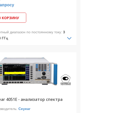
запросу
В КОРЗИНУ
отный диапазон по постоянному току:
3
8 ГГц
отный диапазон по переменному току:
Гц-18 ГГц
.полоса анализа:
10 МГц
изатор спектра 4051D предназначен
измерения телекоммуникационных и
очастотных сигналов и позволяет
изировать сигналы в диапазоне частот
Гц до 18 ГГц и в полосе захвата до 10
(с опцией 4051-H38D до 1 ГГц).
ar 4051E - анализатор спектра
зводитель:
Ceyear