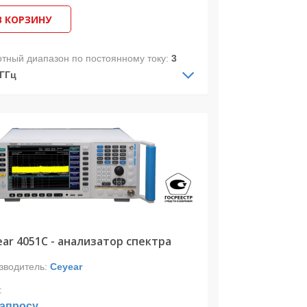
В КОРЗИНУ
отный диапазон по постоянному току:
3
 ГГц
отный диапазон по переменному току:
Гц-9 ГГц
.полоса анализа:
10 МГц
изатор спектра 4051B предназначен
измерения телекоммуникационных и
очастотных сигналов и позволяет
изировать сигналы в диапазоне частот
Гц до 9 ГГц и в полосе захвата до 10
(с опцией 4051-H38D до 1 ГГц).
ar 4051C - анализатор спектра
зводитель:
Ceyear
:
запросу