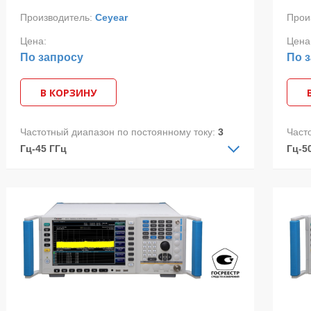
Производитель:
Ceyear
Прои
Цена:
Цена
По запросу
По 
В КОРЗИНУ
Частотный диапазон по постоянному току:
3
Част
Гц-45 ГГц
Гц-5
Частотный диапазон по переменному току:
Част
10 МГц-45 ГГц
10 М
Макс.полоса анализа:
10 МГц
Макс
Анализатор спектра 4051G предназначен
Анал
для измерения телекоммуникационных и
для 
радиочастотных сигналов и позволяет
ради
анализировать сигналы в диапазоне частот
анал
от 3 Гц до 45 ГГц и в полосе захвата до 10
от 3 
МГц (с опцией 4051-H38D до 1 ГГц).
МГц 