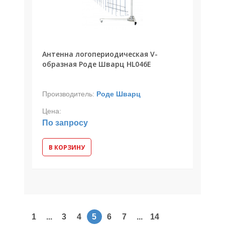
Антенна логопериодическая V-
образная Роде Шварц HL046E
Производитель:
Роде Шварц
Цена:
По запросу
В КОРЗИНУ
1
...
3
4
5
6
7
...
14