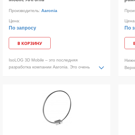
Производитель:
Aaronia
Прои
Цена:
Цена
По запросу
По 
В КОРЗИНУ
IsoLOG 3D Mobile – это последняя
Нижн
разработка компании Aaronia. Это очень
Верх
лёгкая и небольшая изотропная антенна,
Тип 
которая совместима с любым анализатором
Поля
спектра. Она может просто работать
• Ча
«налету» и является идеальным
• Га
портативным решением для 3D измерений в
• Ин
условиях дефицита времени.
• Ин
• Оп