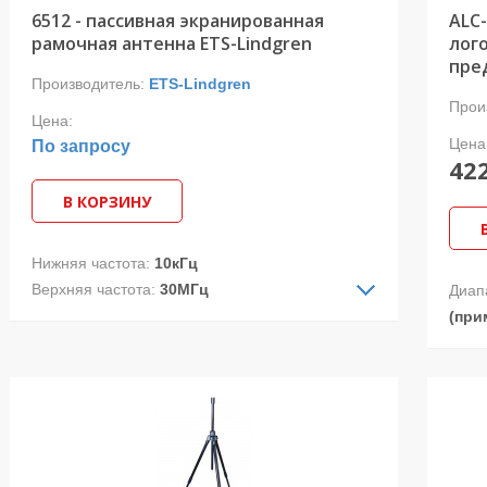
6512 - пассивная экранированная
ALC-
рамочная антенна ETS-Lindgren
лог
пре
Производитель:
ETS-Lindgren
Прои
Цена:
Цена
По запросу
42
В КОРЗИНУ
Нижняя частота:
10кГц
Верхняя частота:
30МГц
Диап
Тип ДН:
ненаправленная
(при
Поляризация:
линейная
Номи
• Индивидуальная калибровка
Ом
• Гарантия 2 года
Поля
• Индикатор насыщения
Упра
шума
Исто