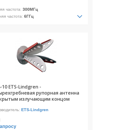
яя частота:
300МГц
няя частота:
6ГГц
ДН:
направленная
ризация:
двойная линейная
стотный диапазон: 300 МГц – 6 ГГц
вномерное усиление на 2/3 частотного
азона
нейная или круговая поляризация (с
идным ответвителем)
мпактный дизайн
 снижает эффективность экранирования
установке на стену камеры
-10 ETS-Lindgren -
ырехгребневая рупорная антенна
ткрытым излучающим концом
зводитель:
ETS-Lindgren
:
запросу