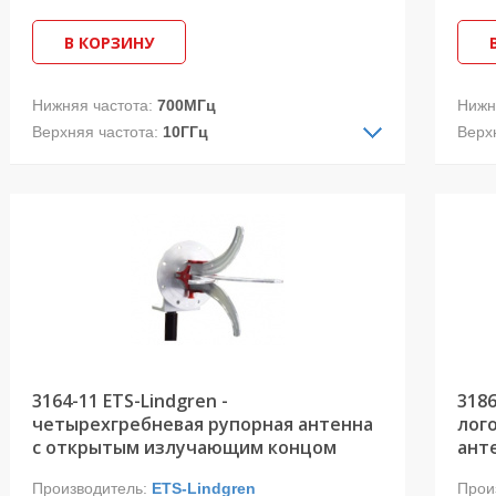
В КОРЗИНУ
Нижняя частота:
700МГц
Нижн
Верхняя частота:
10ГГц
Верх
Тип ДН:
направленная
Тип 
Поляризация:
двойная линейная
Поля
Открытый дизайн обеспечивает уникальные
• Ча
характеристики модели 3164-08. Вследствие
• Пр
отличного коэффициента усиления и
диап
улучшенного КВСН антенна 3164-08
• Дв
заменяет старые модели 3164-04 и 3164-07.
• Ко
3164-11 ETS-Lindgren -
318
четырехгребневая рупорная антенна
лог
с открытым излучающим концом
ант
Производитель:
ETS-Lindgren
Прои