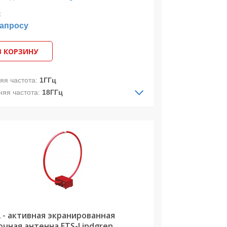
:
запросу
В КОРЗИНУ
яя частота:
1ГГц
няя частота:
18ГГц
ДН:
направленная
ризация:
линейная
стотный диапазон: 1 ГГц-18 ГГц
еднее значение КСВН 2:1
дводимая мощность до 20 Вт
абильная ширина луча по E и H
абильная направленность
2 - активная экранированная
очная антенна ETS-Lindgren