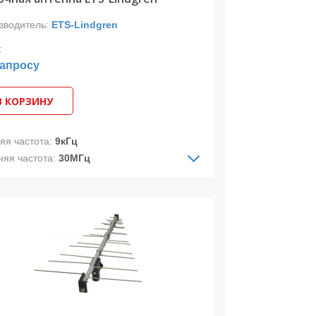
зводитель:
ETS-Lindgren
:
запросу
В КОРЗИНУ
яя частота:
9кГц
няя частота:
30МГц
ДН:
ненаправленная
ризация:
линейная
стотный диапазон: 9кГц – 30МГц
рантия два года
дивидуальная калибровка
дикатор насыщения
ция удаленного мониторинга