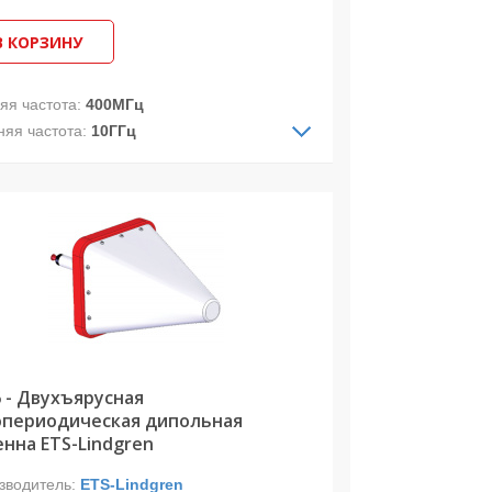
В КОРЗИНУ
яя частота:
400МГц
няя частота:
10ГГц
ДН:
направленная
ризация:
двойная линейная
стотный диапазон: 400 МГц – 10 ГГц
евосходное усиление на всем
азоне
ойная поляризация
мпактный, легкий дизайн
6 - Двухъярусная
опериодическая дипольная
енна ETS-Lindgren
зводитель:
ETS-Lindgren