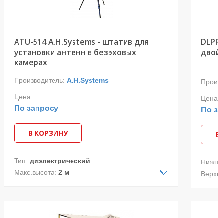
Соед
Стан
STD,
ATU-514 A.H.Systems - штатив для
Габа
DLP
установки антенн в безэховых
дво
cм
камерах
Масс
ALC-
Производитель:
A.H.Systems
Прои
лого
Цена:
тест
Цена
По запросу
масс
По 
тран
часто
В КОРЗИНУ
идеа
необ
Тип:
диэлектрический
Нижн
небо
Макс.высота:
2 м
Верх
Мин.высота:
10 см
Тип 
Макс.нагрузка:
22.6 кг
Поля
Размеры в сложенном состоянии:
94см x
Прим