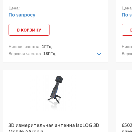
Цена:
Цена
По запросу
По 
В КОРЗИНУ
Нижняя частота:
1ГГц
Нижн
Верхняя частота:
18ГГц
Верх
Тип ДН:
направленная
Тип 
Поляризация:
двойная линейная
Поля
Модель 3164-11 является одной из
• Ча
последних новинок в семействе
• Ср
четырехгребневых антенн ETS-Lindgren.
• По
Открытый дизайн (отсутствие боковых
• Ст
панелей) обеспечивает уникальные
• Ст
характеристики модели 3164-10 и снижает
вес антенны.
3D измерительная антенна IsoLOG 3D
650
Mobile AAronia
рам