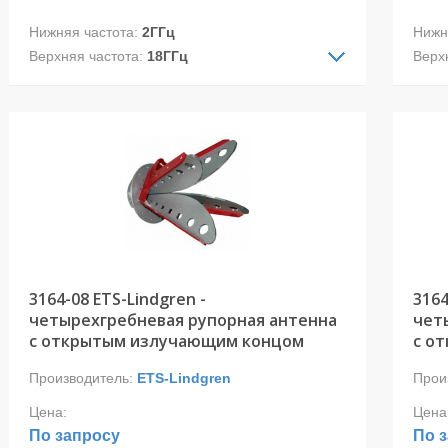
Нижняя частота:
2ГГц
Нижн
Верхняя частота:
18ГГц
Верх
Тип ДН:
направленная
Тип 
Поляризация:
двойная линейная
Поля
Модель 3164-05 является одной из
· Ча
последних новинок в семействе
· Ра
четырехгребневых антенн ETS-Lindgren,
диап
обладает лучшими характеристиками
· Ли
усиления и ДН.
гибр
· Ко
· Не
при 
3164-08 ETS-Lindgren -
3164
четырехгребневая рупорная антенна
чет
с открытым излучающим концом
с о
Производитель:
ETS-Lindgren
Прои
Цена:
Цена
По запросу
По 