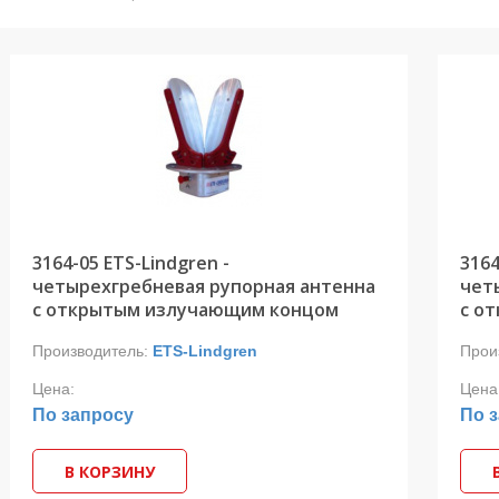
3164-05 ETS-Lindgren -
3164
четырехгребневая рупорная антенна
чет
с открытым излучающим концом
с о
Производитель:
ETS-Lindgren
Прои
Цена:
Цена
По запросу
По 
В КОРЗИНУ