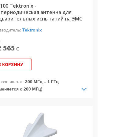
100 Tektronix -
опериодическая антенна для
дварительных испытаний на ЭМС
зводитель:
Tektronix
:
2 565
c
В КОРЗИНУ
азон частот:
300 МГц – 1 ГГц
меняется с 200 МГц)
нальное входное сопротивление:
50
ризация:
Линейная
вление питанием:
Низкий уровень
, 8-18 дБ усиление, вход/выход
чник питания:
пост. 50 Вт