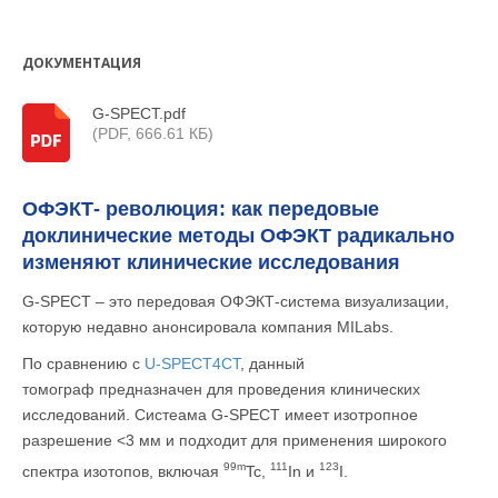
ДОКУМЕНТАЦИЯ
G-SPECT.pdf
(PDF, 666.61 КБ)
ОФЭКТ- революция: как передовые
доклинические методы ОФЭКТ радикально
изменяют клинические исследования
G-SPECT – это передовая ОФЭКТ-система визуализации,
которую недавно анонсировала компания MILabs.
По сравнению с
U-SPECT4CT
, данный
томограф предназначен для проведения клинических
исследований. Систеама G-SPECT имеет изотропное
разрешение <3 мм и подходит для применения широкого
99
m
111
123
спектра изотопов, включая
Tc,
In и
I.