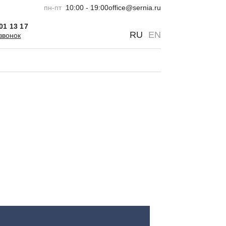
пн-пт
10:00 - 19:00
office@sernia.ru
301 13 17
0
0
RU
EN
звонок
в