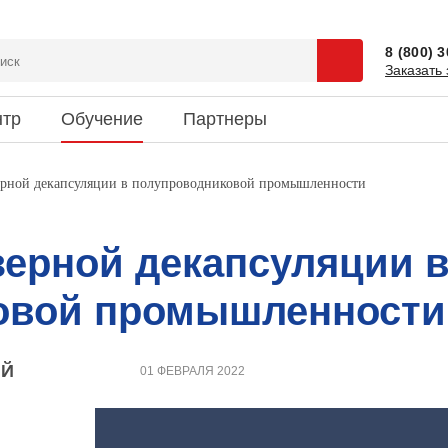
8 (800) 
Заказать 
нтр
Обучение
Партнеры
сии
 и спецпредложения
ентация
Доставка
Наука и юмор
ерной декапсуляции в полупроводниковой промышленности
зиты
ки новостей
риятия
Информация об оплате
Это интересно
кты
ерной декапсуляции 
овой промышленности
ИЙ
01 ФЕВРАЛЯ 2022