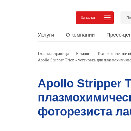
Каталог
Услуги
О компании
Пресс-це
Преимущества сотрудничества
Новости
Статьи и обзоры
Вакан
Акции
Докум
Главная страница
Каталог
Технологическое 
Apollo Stripper Trion - установка для плазмохимич
Pеализованные проекты
Мероприятия
Видео
Pекви
Выпус
Мероп
Отзывы
Конта
Apollo Stripper 
плазмохимическ
фоторезиста ла