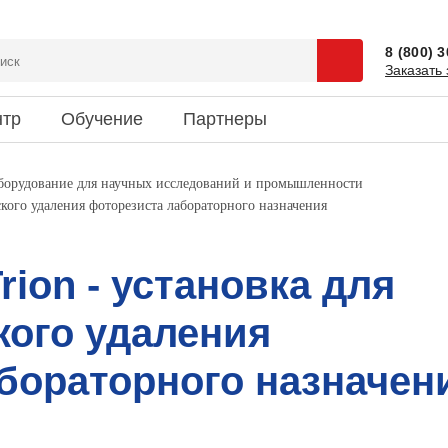
8 (800) 
Заказать 
нтр
Обучение
Партнеры
сии
 и спецпредложения
ентация
Доставка
Наука и юмор
оборудование для научных исследований и промышленности
еского удаления фоторезиста лабораторного назначения
зиты
ки новостей
риятия
Информация об оплате
Это интересно
кты
Trion - установка для
ого удаления
бораторного назначен