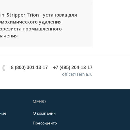
ni Stripper Trion - установка для
змохимического удаления
орезиста промышленного
начения
8 (800) 301-13-17
+7 (495) 204-13-17
office@sernia.ru
МЕНЮ
ние
О компании
Пресс-центр