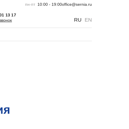
пн-пт
10:00 - 19:00
office@sernia.ru
301 13 17
0
0
RU
EN
звонок
ия