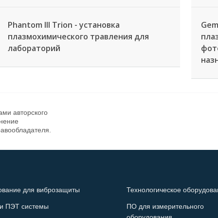
Phantom III Trion - установка
Gemi
плазмохимического травления для
пла
лабораторий
фот
наз
ами авторского
анение
равообладателя.
ование для виброзащиты
Технологическое оборудова
и ПЭТ системы
ПО для измерительного
оборудования