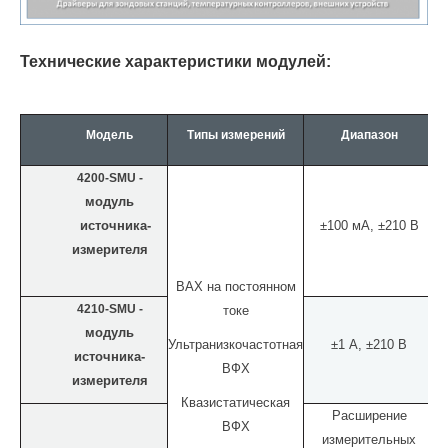
Технические характеристики модулей:
Модель
Типы измерений
Диапазон
Р
4200
-SMU
-
модуль
источника-
±100
мА
,
±210
В
измерителя
ВАХ на постоянном
4
210-SMU
-
токе
модуль
Ультранизкочастотная
±1
А, ±210 В
источника-
ВФХ
измерителя
Квазистатическая
Расширение
ВФХ
измерительных