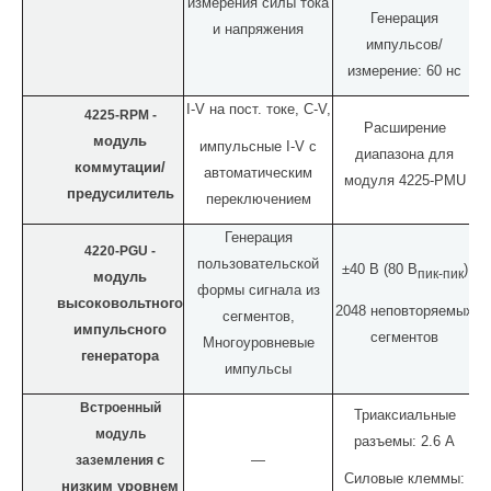
измерения силы тока
Генерация
и напряжения
импульсов/
измерение: 60 нс
I
-
V
на пост. токе
,
C
-
V
,
4225-RPM -
Расширение
модуль
импульсные
I
-
V
с
диапазона для
коммутации/
автоматическим
модуля
4225-
PMU
предусилитель
переключением
Генерация
4220
-PGU -
пользовательской
±40 В (80 В
)
пик-пик
модуль
формы сигнала из
высоковольтного
2048 неповторяемых
сегментов,
импульсного
сегментов
Многоуровневые
генератора
импульсы
Встроенный
Триаксиальные
модуль
разъемы: 2.6
A
заземления
с
—
Силовые клеммы:
низким уровнем