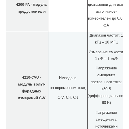
4200-PA -
модуль
диапазонов для всех
предусилителя
источников-
измерителей до 0.01
фА
Диапазон частот: 1
кГц – 10 МГц
Измерение емкости:
1 пФ – 1 мкФ
Напряжение
смещения
4
210-CVU -
Импеданс
постоянного тока:
модуль вольт-
на переменном токе,
±30 В
фарадных
(дифференциальное:
C
-
V
,
C
-
f
,
C
-
t
измерений C-V
60 В)
Напряжение
смещения с
источниками