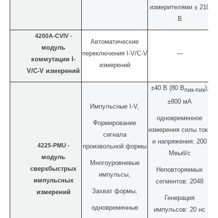
измерителями ± 210
В
4200A-CVIV -
Автоматические
модуль
переключения
I
-
V
/
C
-
V
—
коммутации
I
-
измерений
V
/
C
-
V
измерений
±40 В (80 В
),
пик-пик
±800 мА
Импульсные
I
-
V
,
одновременное
Формирование
измерения силы тока
сигнала
и напряжения: 200
4225-PMU -
произвольной формы
Мвыб/с
модуль
Многоуровневые
сверхбыстрых
Неповторяемых
импульсы,
импульсных
сегментов: 2048
Захват формы,
измерений
Генерация
одновременные
импульсов:
20
нс