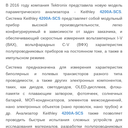
В 2016 году компания Tektronix представила новую модель
параметрического анализатора - Keithley
4200A-SCS
.
Система Keithley
4200A-SCS
представляет собой модульный
прибор высокой производительности, легко
конфигурируемый в зависимости от задач заказчика, и
обеспечивающий скоростные измерения вольтамперных I-V
(ВАХ), вольтфарадных C-V (ВФХ) характеристик
полупроводниковых приборов на постоянном токе, а также в
импульсном режиме.
Система предназначена для измерения характеристик
биполярных и полевых транзисторов разного типа
проводимости, а также других электронных компонентов,
таких, как диодов, светодиодов, OLED-дисплеев, флэш-
памяти с плавающим затвором, фотоячеек, солнечных
батарей, МОП-конденсаторов, элементов межсоединений,
нано электронных объектов (нано проволок, нано трубок) и
др. Анализатор Keithley
4200A-SCS
также позволяет
проводить быстрые испытания сложных устройств для
исследования материалов, разработки полупроводниковых