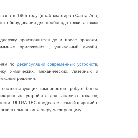
вана в 1965 году (штаб квартира г.Санта Ана,
нт оборудования для пробоподготовки, а также
.
держку производителя до и после продажи,
аммные приложения , уникальный дизайн,
ниям по
декапсуляции современных устройств
,
ку химических, механических, лазерных и
плексные решения.
 соответствующих компонентов требует более
ектронных устройств для анализа отказов,
ности. ULTRA TEC предлагает самый широкий в
товки в помощь инженеру-электронщику.