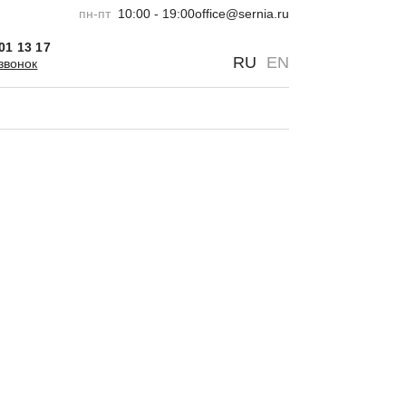
пн-пт
10:00 - 19:00
office@sernia.ru
301 13 17
0
0
RU
EN
звонок