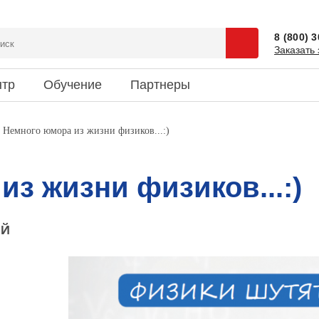
8 (800) 
Заказать 
нтр
Обучение
Партнеры
сии
 и спецпредложения
ентация
Доставка
Наука и юмор
Немного юмора из жизни физиков...:)
зиты
ки новостей
риятия
Информация об оплате
Это интересно
кты
з жизни физиков...:)
ИЙ