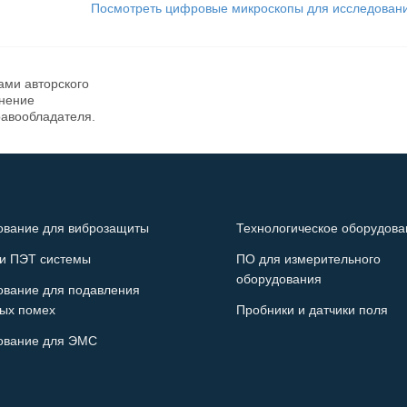
Посмотреть цифровые микроскопы для исследован
ами авторского
анение
равообладателя.
ование для виброзащиты
Технологическое оборудова
и ПЭТ системы
ПО для измерительного
оборудования
ование для подавления
ых помех
Пробники и датчики поля
ование для ЭМС