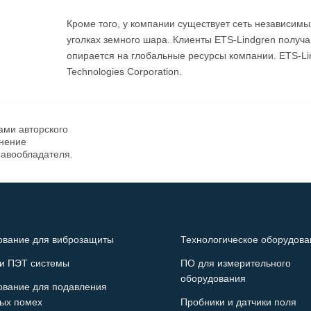
Кроме того, у компании существует сеть независимы
уголках земного шара. Клиенты ETS-Lindgren получа
опирается на глобальные ресурсы компании. ETS-L
Technologies Corporation.
ами авторского
анение
равообладателя.
ование для виброзащиты
Технологическое оборудова
и ПЭТ системы
ПО для измерительного
оборудования
ование для подавления
ых помех
Пробники и датчики поля