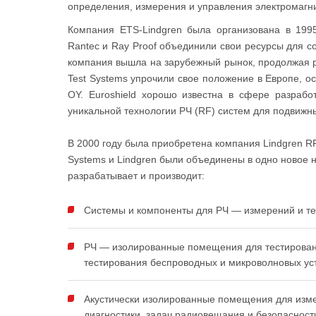
определения, измерения и управления электромагни
Компания ETS-Lindgren была организована в 199
Rantec и Ray Proof объединили свои ресурсы для 
компания вышла на зарубежный рынок, продолжая р
Test Systems упрочили свое положение в Европе, о
OY. Euroshield хорошо известна в сфере разрабо
уникальной технологии РЧ (RF) систем для подвижны
В 2000 году была приобретена компания Lindgren R
Systems и Lindgren были объединены в одно новое н
разрабатывает и производит:
Системы и компоненты для РЧ — измерений и те
РЧ — изолированные помещения для тестирован
тестирования беспроводных и микроволновых уст
Акустически изолированные помещения для изме
диагностики, задач радиовещания и безопасност