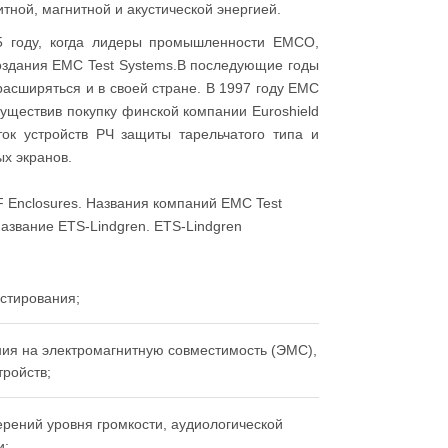
тной, магнитной и акустической энергией.
5 году, когда лидеры промышленности EMCO,
создания EMC Test Systems.В последующие годы
асширяться и в своей стране. В 1997 году EMC
существив покупку финской компании Euroshield
ток устройств РЧ защиты тарельчатого типа и
х экранов.
F Enclosures. Названия компаний EMC Test
азвание ETS-Lindgren. ETS-Lindgren
стирования;
ия на электромагнитную совместимость (ЭМС),
ройств;
рений уровня громкости, аудиологической
и;