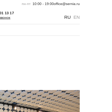
пн-пт
10:00 - 19:00
office@sernia.ru
301 13 17
0
0
RU
EN
звонок