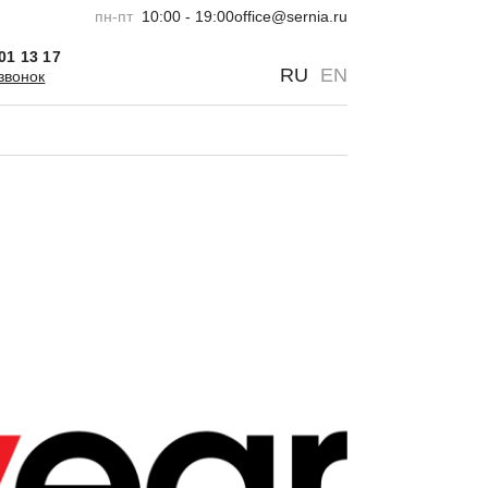
пн-пт
10:00 - 19:00
office@sernia.ru
301 13 17
0
0
RU
EN
звонок