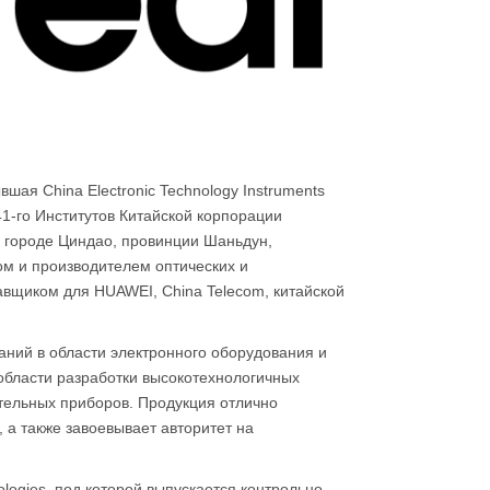
вшая China Electronic Technology Instruments
 41-го Институтов Китайской корпорации
в городе Циндао, провинции Шаньдун,
м и производителем оптических и
вщиком для HUAWEI, China Telecom, китайской
аний в области электронного оборудования и
 области разработки высокотехнологичных
тельных приборов. Продукция отлично
 а также завоевывает авторитет на
logies, под которой выпускается контрольно-