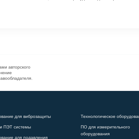
ами авторского
анение
равообладателя.
ование для виброзащиты
Технологическое оборудова
и ПЭТ системы
ПО для измерительного
оборудования
ование для подавления