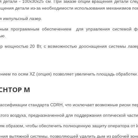
детали - 100х30х25 см. При заказе опции вращения детали следу
щения детали из-за необходимости использования механизмов пов
я импульсный лазер.
енным программным обеспечением для управления системой ф
ью.
ер мощностью 20 Вт, с возможностью дооснащения системы лаз
ием по осям XZ (опция) позволяет увеличить площадь обработки.
NCHTOP M
 классификации стандарта CDRH, что исключает возможные риски пе
того воздуха, предназначенной для поддержания оптической части 
им образом, чтобы обеспечить полноценную защиту оператора от 
ения вытяжной системы, позволяющей удалить дым из рабочей зо