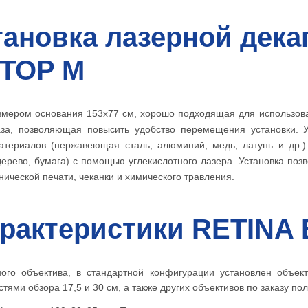
тановка лазерной дек
TOP M
мером основания 153х77 см, хорошо подходящая для использован
аза, позволяющая повысить удобство перемещения установки. 
материалов (нержавеющая сталь, алюминий, медь, латунь и др.
 дерево, бумага) с помощью углекислотного лазера. Установка по
ической печати, чеканки и химического травления.
арактеристики RETIN
ого объектива, в стандартной конфигурации установлен объек
тями обзора 17,5 и 30 см, а также других объективов по заказу по