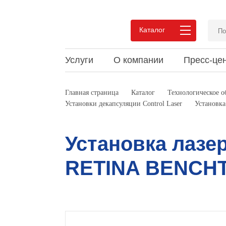
Каталог
Услуги
О компании
Пресс-це
Преимущества сотрудничества
Новости
Статьи и обзоры
Вакан
Акции
Докум
Главная страница
Каталог
Технологическое 
Установки декапсуляции Control Laser
Установк
Pеализованные проекты
Мероприятия
Видео
Pекви
Выпус
Мероп
Отзывы
Конта
Установка лазе
RETINA BENCH