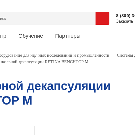
8 (800) 
Заказать 
нтр
Обучение
Партнеры
сии
 и спецпредложения
ентация
Доставка
Наука и юмор
оборудование для научных исследований и промышленности
Системы 
а лазерной декапсуляции RETINA BENCHTOP M
зиты
ки новостей
риятия
Информация об оплате
Это интересно
кты
рной декапсуляции
TOP M