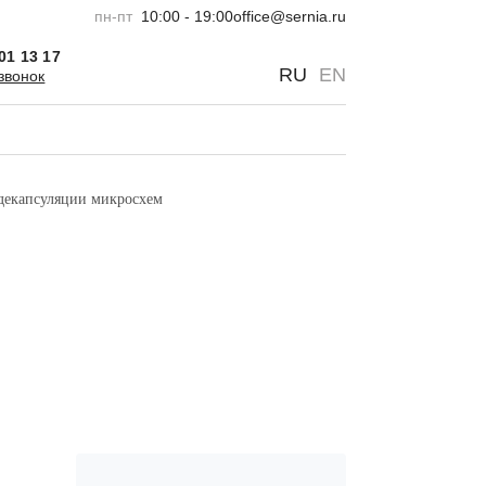
пн-пт
10:00 - 19:00
office@sernia.ru
301 13 17
0
0
RU
EN
звонок
декапсуляции микросхем