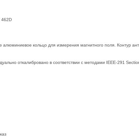
D 462D
е алюминиевое кольцо для измерения магнитного поля. Контур ант
уально откалибровано в соответствии с методами IEEE-291 Sectio
каз