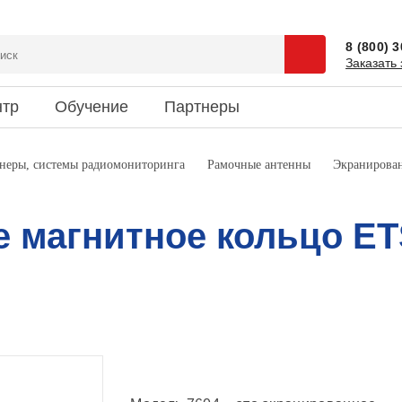
8 (800) 
Заказать 
нтр
Обучение
Партнеры
сии
 и спецпредложения
ентация
Доставка
Наука и юмор
неры, системы радиомониторинга
Рамочные антенны
Экранирован
зиты
ки новостей
риятия
Информация об оплате
Это интересно
кты
 магнитное кольцо ET