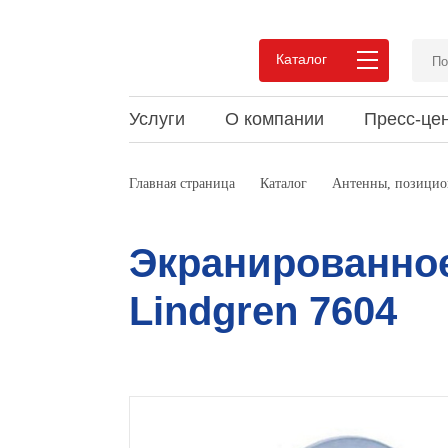
Каталог
Услуги
О компании
Пресс-це
Преимущества сотрудничества
Новости
Статьи и обзоры
Вакан
Акции
Докум
Главная страница
Каталог
Антенны, позицио
Pеализованные проекты
Мероприятия
Видео
Pекви
Выпус
Мероп
Отзывы
Конта
Экранированное
Lindgren 7604