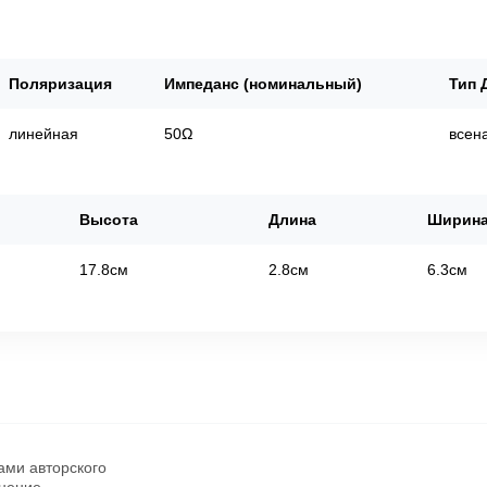
Поляризация
Импеданс (номинальный)
Тип 
линейная
50Ω
всен
Высота
Длина
Ширин
17.8см
2.8см
6.3см
ами авторского