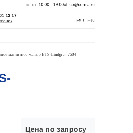
пн-пт
10:00 - 19:00
office@sernia.ru
301 13 17
0
0
RU
EN
звонок
ное магнитное кольцо ETS-Lindgren 7604
S-
Цена по запросу