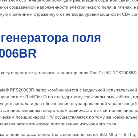
нки создаваемой напряжённости электрического поля, в плечах, 
ую к антенне и отражённую от её входа уровня мощности СВЧ сиг
генератора поля
006BR
есу и простоте установки, генератор поля RadiField® RFS2006B
ield® RFS2006BR легко комбинируется с модульной испытательной 
орая питает RadiField® по стандартному коаксиальному кабелю, ид
сущего сигнала и для обеспечения двунаправленной управляющей с
ться либо внешним генератором радиочастотных сигналов, либо 
ческим позиционером H/V осуществляется по тому же коаксиально
печивая автоматическую поляризацию излучаемого поля.
ого поля на расстоянии 1 м в диапазоне частот 800 МГц — 6 ГГц,