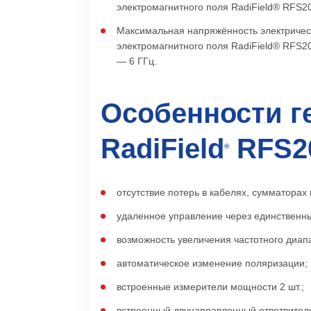
электромагнитного поля RadiField® RFS200
Максимальная напряжённость электрическ
электромагнитного поля RadiField® RFS200
— 6 ГГц.
Особенности г
RadiField
RFS2
®
отсутствие потерь в кабелях, сумматорах 
удаленное управление через единственн
возможность увеличения частотного диап
автоматическое изменение поляризации;
встроенные измерители мощности 2 шт.;
встроенный двунаправленный ответвител