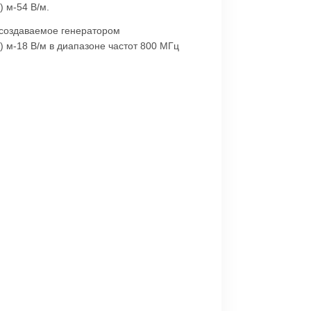
) м-54 В/м.
 создаваемое генератором
) м-18 В/м в диапазоне частот 800 МГц