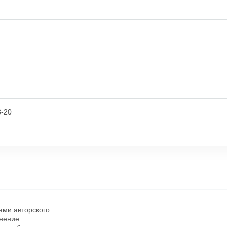
8-20
ами авторского
анение