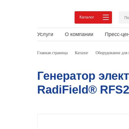
Каталог
Услуги
О компании
Пресс-це
Преимущества сотрудничества
Новости
Статьи и обзоры
Вакан
Акции
Докум
Главная страница
Каталог
Оборудование для
Pеализованные проекты
Мероприятия
Видео
Pекви
Выпус
Мероп
Отзывы
Конта
Генератор элек
RadiField® RFS