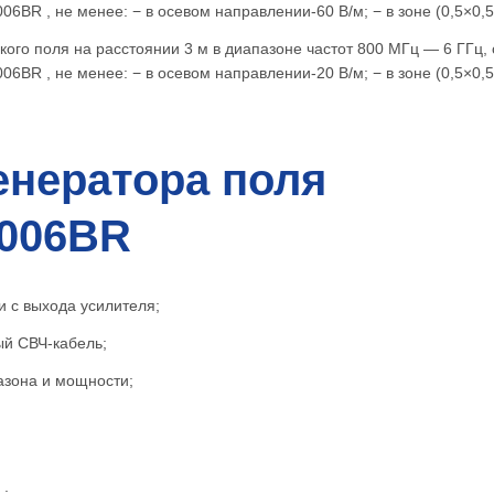
6BR , не менее: − в осевом направлении-60 В/м; − в зоне (0,5×0,5
ого поля на расстоянии 3 м в диапазоне частот 800 МГц — 6 ГГц,
6BR , не менее: − в осевом направлении-20 В/м; − в зоне (0,5×0,5
енератора поля
006BR
и с выхода усилителя;
ый СВЧ-кабель;
азона и мощности;
ь;