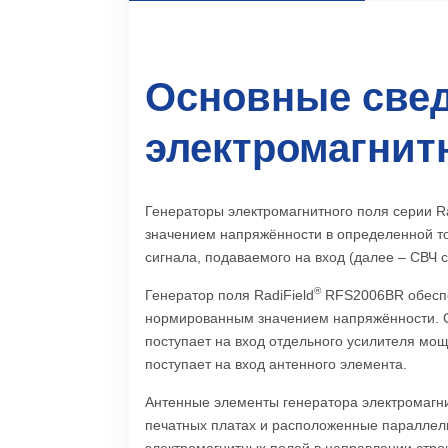
Основные свед
электромагнитн
Генераторы электромагнитного поля серии R
значением напряжённости в определенной то
сигнала, подаваемого на вход (далее – СВЧ с
®
Генератор поля RadiField
RFS2006BR обеспе
нормированным значением напряжённости. СВ
поступает на вход отдельного усилителя мо
поступает на вход антенного элемента.
Антенные элементы генератора электромагни
печатных платах и расположенные параллель
электромагнитных полей в направлении стро