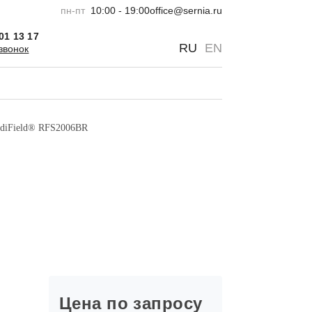
пн-пт
10:00 - 19:00
office@sernia.ru
301 13 17
0
0
RU
EN
звонок
adiField® RFS2006BR
Цена по запросу