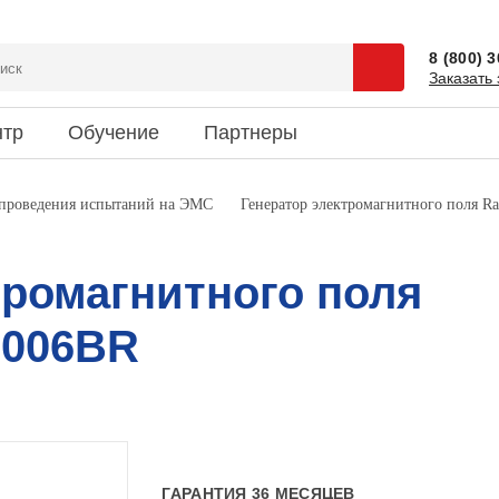
8 (800) 
Заказать 
нтр
Обучение
Партнеры
сии
 и спецпредложения
ентация
Доставка
Наука и юмор
 проведения испытаний на ЭМС
Генератор электромагнитного поля R
зиты
ки новостей
риятия
Информация об оплате
Это интересно
кты
тромагнитного поля
2006BR
ГАРАНТИЯ 36 МЕСЯЦЕВ