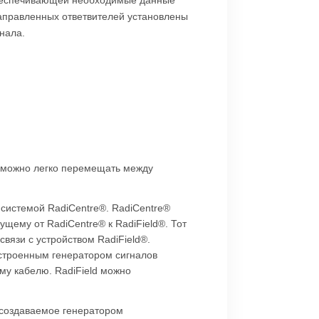
направленных ответвителей установлены
нала.
R можно легко перемещать между
системой RadiCentre®. RadiCentre®
ущему от RadiCentre® к RadiField®. Тот
вязи с устройством RadiField®.
встроенным генератором сигналов
му кабелю. RadiField можно
 создаваемое генератором