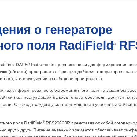
ения о генераторе
ого поля RadiField
RF
®
adiField DARE!! Instruments предназначены для формирования эл
чке (области) пространства. Принцип действия генераторов поля о
игнал), и его излучении в свободное пространство.
чивают формирование электромагнитного поля на заданном расст
Ч сигнал, поступающий на вход генераторов поля, делится на три
щности. С выхода каждого усилителя мощности усиленный СВЧ сигн
®
тного поля RadiField
RFS2006BR представляют собой логопериод
но друг к другу. Питание антенных элементов обеспечивает синф
ительной оси генератора поля. Для реализации обратной связи,