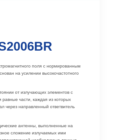
S2006BR
ектромагнитного поля с нормированным
снован на усилении высокочастотного
оянии от излучающих элементов с
 равные части, каждая из которых
ал через направленный ответвитель
ические антенны, выполненные на
азное сложение излучаемых ими
 обеспечивающей необходимые данные