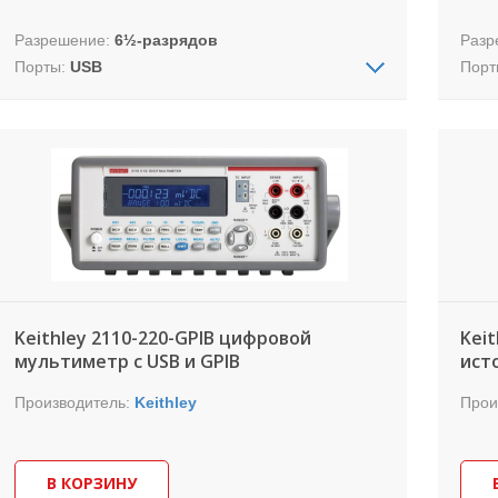
Разрешение:
6½-разрядов
Разр
Порты:
USB
Порт
Габариты (ШхВхГ):
256*112*375 мм
Габа
Вес:
4 кг
Вес:
Высокопроизводительный цифровой
Цифр
мультиметр настольного формата с 6½
5½ р
разрядностью и портом USB.
Цена указана за модель 2100/220.
Keithley 2110-220-GPIB цифровой
Kei
мультиметр с USB и GPIB
ист
Производитель:
Keithley
Прои
В КОРЗИНУ