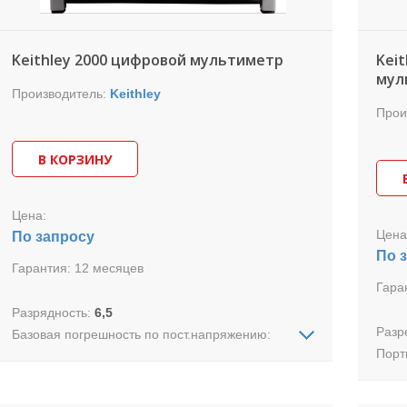
Предназначается для измерения
электрических параметров материалов,
полупроводниковых приборов и
Keithley 2000 цифровой мультиметр
Kei
технологических процессов.
мул
Производитель:
Keithley
Прои
В КОРЗИНУ
Цена:
Цена
По запросу
По 
Гарантия:
12 месяцев
Гара
Разрядность:
6,5
Разр
Базовая погрешность по пост.напряжению:
Порт
0,0030+0,0005
Габа
Интерфейс:
GPiB, RS-232
Вес:
Недорогой настольный мультиметр для