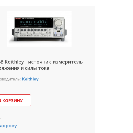
6B Keithley - источник-измеритель
ряжения и силы тока
зводитель:
Keithley
В КОРЗИНУ
:
запросу