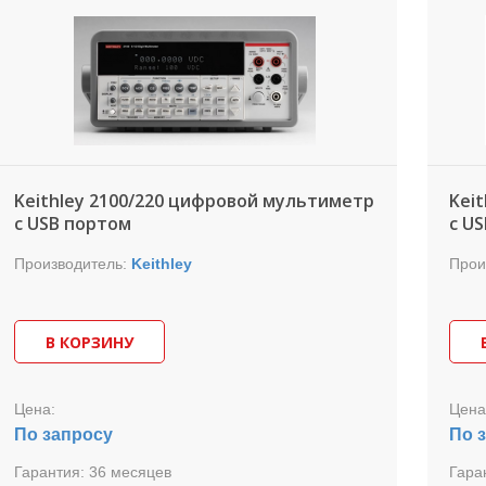
Высо
ручных и полуавтоматических измерений с
муль
разрядностью 6,5.
разр
Цена
Keithley 2100/220 цифровой мультиметр
Kei
с USB портом
с U
Производитель:
Keithley
Прои
В КОРЗИНУ
Цена:
Цена
По запросу
По 
Гарантия:
36 месяцев
Гара