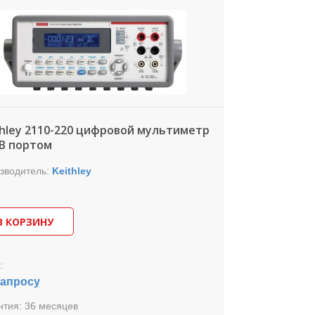
копроизводительный цифровой
тиметр настольного формата с 6½
ядностью и портом USB.
 указана за модель 2100/220.
thley 2110-220 цифровой мультиметр
SB портом
зводитель:
Keithley
В КОРЗИНУ
:
запросу
нтия:
36 месяцев