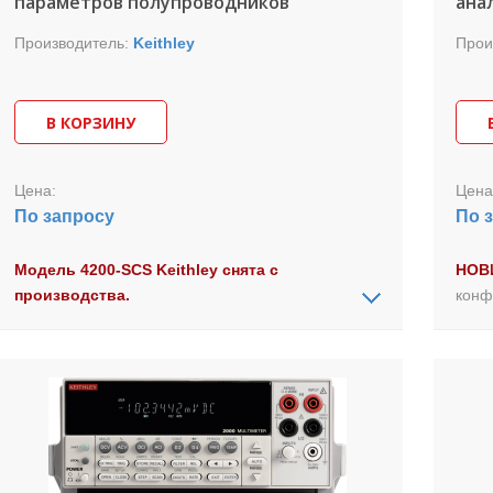
параметров полупроводников
ана
Производитель:
Keithley
Прои
В КОРЗИНУ
Цена:
Цена
По запросу
По 
Модель 4200-SCS Keithley снята с
НОВ
производства.
конф
Аналоговая модель -
4200A-SCS Keithley
.
анал
4200-SCS Keithley - многофункциональная
элек
модульная система изменения параметров
полу
полупроводников (характериограф),
пара
обеспечивающая профессиональное снятие
стан
вольтамперных, вольтфарадных и импульсных
упро
характеристик полупроводниковых приборов.