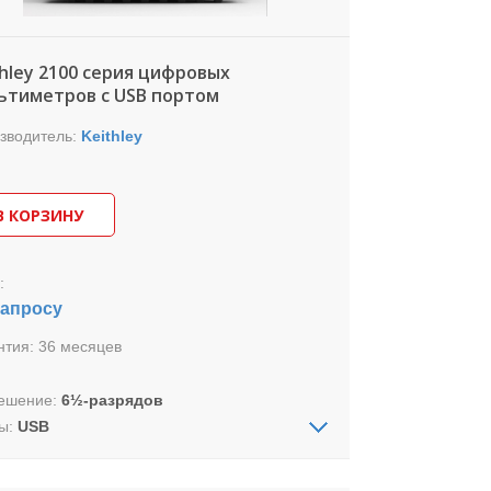
thley 2100 серия цифровых
ьтиметров с USB портом
зводитель:
Keithley
В КОРЗИНУ
:
запросу
нтия:
36 месяцев
ешение:
6½-разрядов
ы:
USB
риты (ШхВхГ):
256*112*375 мм
4 кг