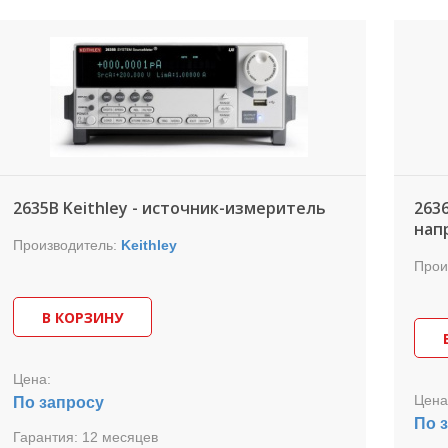
2635B Keithley - источник-измеритель
263
нап
Производитель:
Keithley
Прои
В КОРЗИНУ
Цена:
Цена
По запросу
По 
Гарантия:
12 месяцев