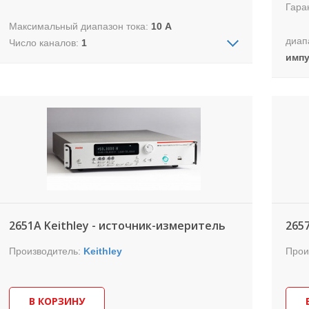
Гара
Максимальный диапазон тока:
10 А
диап
Число каналов:
1
импу
Максимальный диапазон напряжения:
200 В
диап
Разрешение измерения (ток / напряжение):
Кол-
0,1 фА / 100 нВ
Госр
Электропитание:
200 Вт
Разр
Макс
Исто
прец
муль
широ
изме
2651A Keithley - источник-измеритель
265
ток 
Производитель:
Keithley
что 
Прои
пара
друг
Исто
В КОРЗИНУ