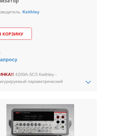
лизатор
зводитель:
Keithley
В КОРЗИНУ
:
запросу
ИНКА!!
4200A-SCS Keithley -
игурируемый параметрический
изатор, ускоряет измерение
трических характеристик
проводниковых приборов и материалов,
метров тех.процессов за счет применения
дартных процедур измерения и
щения измерительных схем.