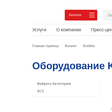
Каталог
Услуги
О компании
Пресс-це
Преимущества сотрудничества
Новости
Статьи и обзоры
Вакан
Акции
Докум
Главная страница
Каталог
Keithley
Pеализованные проекты
Мероприятия
Видео
Pекви
Выпус
Мероп
Отзывы
Конта
Оборудование K
Выбрать Категорию
ВСЕ