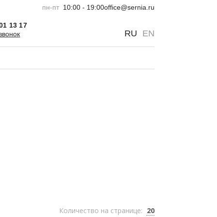
пн-пт
10:00 - 19:00
office@sernia.ru
301 13 17
0
0
RU
EN
звонок
Количество на странице:
20