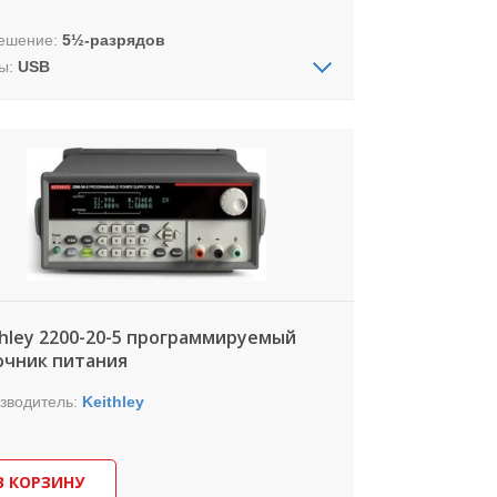
ешение:
5½-разрядов
ы:
USB
риты (ШхВхГ):
256*112*375 мм
4 кг
овой мультиметр настольного формата с
азрядностью и портом USB.
thley 2200-20-5 программируемый
очник питания
зводитель:
Keithley
В КОРЗИНУ