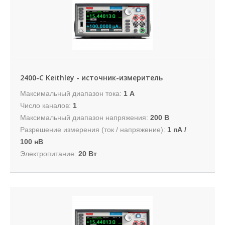
2400-C Keithley - источник-измеритель
Максимальный диапазон тока:
1 A
Число каналов:
1
Максимальный диапазон напряжения:
200 В
Разрешение измерения (ток / напряжение):
1 пА /
100 нВ
Электропитание:
20 Вт