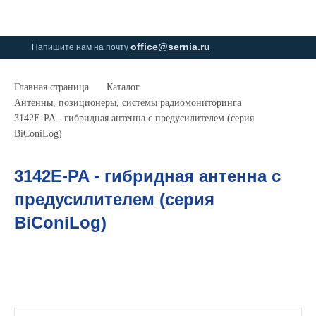
0
0
office@sernia.ru
Напишите нам на почту
Главная страница
Каталог
Антенны, позиционеры, системы радиомониторинга
3142E-PA - гибридная антенна с предусилителем (серия
BiConiLog)
3142E-PA - гибридная антенна с
предусилителем (серия
BiConiLog)