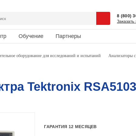
8 (800) 
Заказать 
нтр
Обучение
Партнеры
сии
 и спецпредложения
ентация
Доставка
Наука и юмор
тельное оборудование для исследований и испытаний
Анализаторы с
зиты
ки новостей
риятия
Информация об оплате
Это интересно
кты
ктра Tektronix RSA510
ГАРАНТИЯ 12 МЕСЯЦЕВ