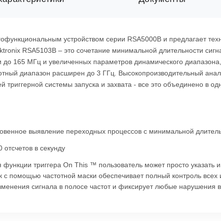
гофункциональным устройством серии RSA5000B и предлагает техн
Tektronix RSA5103B – это сочетание минимальной длительности сигн
 до 165 МГц и увеличенных параметров динамического диапазона, 
тотный диапазон расширен до 3 ГГц. Высокопроизводительный анал
 триггерной системы запуска и захвата - все это объединено в од
овенное выявление переходных процессов с минимальной длительн
 отсчетов в секунду
я функции триггера On This ™ пользователь может просто указать
 с помощью частотной маски обеспечивает полный контроль всех и
зменения сигнала в полосе частот и фиксирует любые нарушения 