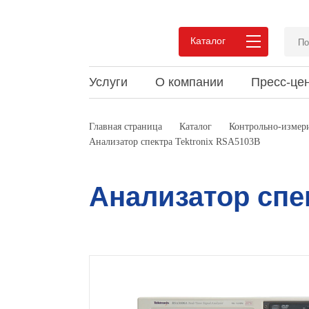
Каталог
Услуги
О компании
Пресс-це
Преимущества сотрудничества
Новости
Статьи и обзоры
Вакан
Акции
Докум
Главная страница
Каталог
Контрольно-измери
Анализатор спектра Tektronix RSA5103B
Pеализованные проекты
Мероприятия
Видео
Pекви
Выпус
Мероп
Отзывы
Конта
Анализатор спе