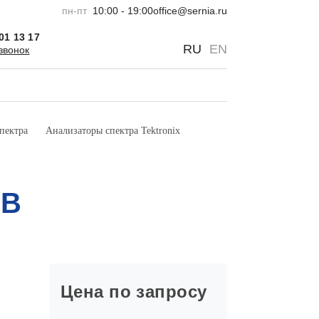
пн-пт
10:00 - 19:00
office@sernia.ru
301 13 17
0
0
RU
EN
звонок
пектра
Анализаторы спектра Tektronix
3B
Цена по запросу