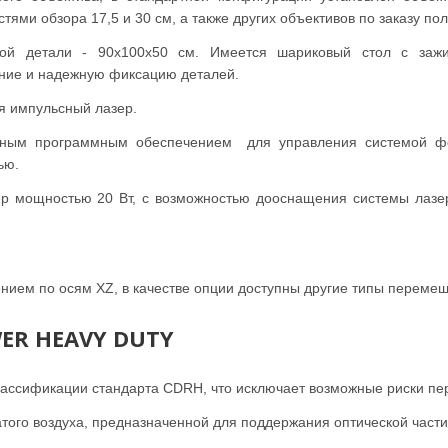
тями обзора 17,5 и 30 см, а также других объективов по заказу по
ой детали - 90х100х50 см. Имеется шариковый стол с зажим
ние и надежную фиксацию деталей.
я импульсный лазер.
енным программным обеспечением для управления системой ф
ью.
ер мощностью 20 Вт, с возможностью дооснащения системы лаз
ием по осям XZ, в качестве опции доступны другие типы переме
WER HEAVY DUTY
 классификации стандарта CDRH, что исключает возможные риски пе
того воздуха, предназначенной для поддержания оптической части 