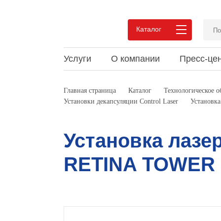
Каталог
Услуги
О компании
Пресс-це
Преимущества сотрудничества
Новости
Статьи и обзоры
Вакан
Акции
Докум
Главная страница
Каталог
Технологическое 
Установки декапсуляции Control Laser
Установк
Pеализованные проекты
Мероприятия
Видео
Pекви
Выпус
Мероп
Отзывы
Конта
Установка лазе
RETINA TOWER