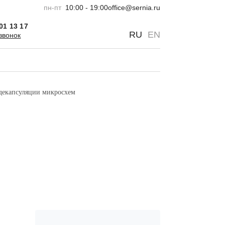
пн-пт
10:00 - 19:00
office@sernia.ru
301 13 17
0
0
RU
EN
звонок
декапсуляции микросхем