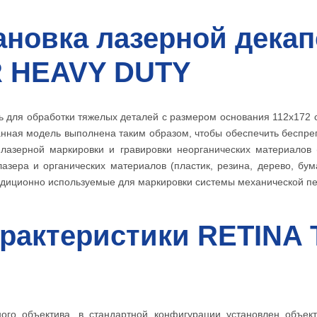
ановка лазерной дека
 HEAVY DUTY
для обработки тяжелых деталей с размером основания 112х172 с
анная модель выполнена таким образом, чтобы обеспечить беспр
 лазерной маркировки и гравировки неорганических материалов
азера и органических материалов (пластик, резина, дерево, бум
адиционно используемые для маркировки системы механической печ
арактеристики RETIN
ого объектива, в стандартной конфигурации установлен объек