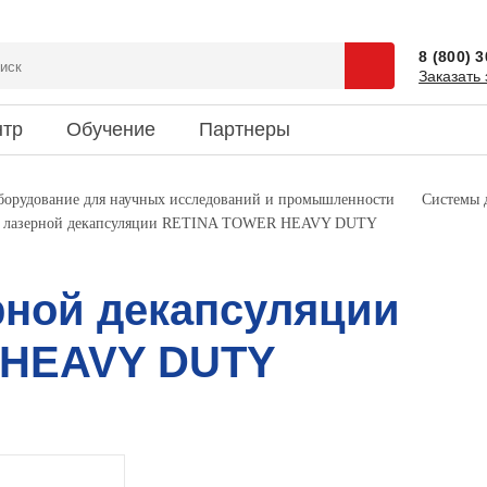
8 (800) 
Заказать 
нтр
Обучение
Партнеры
сии
 и спецпредложения
ентация
Доставка
Наука и юмор
оборудование для научных исследований и промышленности
Системы 
а лазерной декапсуляции RETINA TOWER HEAVY DUTY
зиты
ки новостей
риятия
Информация об оплате
Это интересно
кты
рной декапсуляции
 HEAVY DUTY